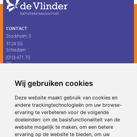
CONTACT
Stockholm 3
3124 SG
Schiedam
(010) 471 70
36
infodevlinder@siko.nl
Wij gebruiken cookies
ONDERDEEL VAN
Deze website maakt gebruik van cookies en
andere trackingtechnologieën om uw browse-
ervaring te verbeteren voor de volgende
doeleinden:
om de basisfunctionaliteit van de
website mogelijk te maken
,
om een betere
ervaring op de website te bieden
,
om uw