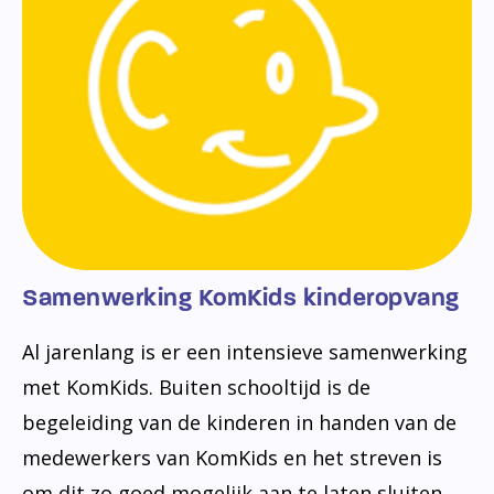
Transparantie
Cultuureducatie
Zorgbeleidsplan
Bibliotheek op school
Rijke leeromgeving
Dyslexie
Verlof
Voortgezet Onderwijs
Jeugdverpleegkundige
Logopedie
Samenwerking KomKids kinderopvang
Al jarenlang is er een intensieve samenwerking
met KomKids. Buiten schooltijd is de
begeleiding van de kinderen in handen van de
medewerkers van KomKids en het streven is
om dit zo goed mogelijk aan te laten sluiten