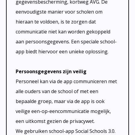
Transparantie
gegevensbescherming, kortweg AVG. De
Cultuureducatie
Zorgbeleidsplan
eenvoudigste manier voor scholen om
Bibliotheek op school
Rijke leeromgeving
Dyslexie
hieraan te voldoen, is te zorgen dat
Verlof
Voortgezet Onderwijs
Jeugdverpleegkundige
communicatie niet kan worden gekoppeld
Logopedie
aan persoonsgegevens. Een speciale school-
app biedt hiervoor een unieke oplossing.
Persoonsgegevens zijn veilig
Personeel kan via de app communiceren met
alle ouders van de school of met een
bepaalde groep, maar via de app is ook
veilige een-op-eencommunicatie mogelijk,
een uitkomst gezien de privacywet.
We gebruiken school-app Social Schools 3.0.