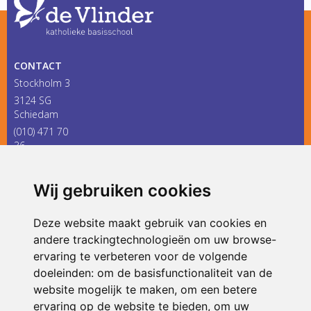
CONTACT
Stockholm 3
3124 SG
Schiedam
(010) 471 70
36
infodevlinder@siko.nl
Wij gebruiken cookies
ONDERDEEL VAN
Deze website maakt gebruik van cookies en
andere trackingtechnologieën om uw browse-
ervaring te verbeteren voor de volgende
doeleinden:
om de basisfunctionaliteit van de
website mogelijk te maken
,
om een betere
ervaring op de website te bieden
,
om uw