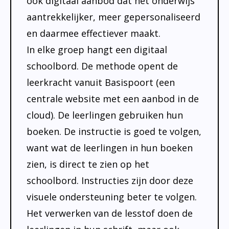
ook digitaal aanbod dat het onderwijs
Transparantie
Cultuureducatie
Zorgbeleidsplan
aantrekkelijker, meer gepersonaliseerd
Bibliotheek op school
Rijke leeromgeving
Dyslexie
en daarmee effectiever maakt.
Verlof
Voortgezet Onderwijs
Jeugdverpleegkundige
In elke groep hangt een digitaal
schoolbord. De methode opent de
Logopedie
leerkracht vanuit Basispoort (een
centrale website met een aanbod in de
cloud). De leerlingen gebruiken hun
boeken. De instructie is goed te volgen,
want wat de leerlingen in hun boeken
zien, is direct te zien op het
schoolbord. Instructies zijn door deze
visuele ondersteuning beter te volgen.
Het verwerken van de lesstof doen de