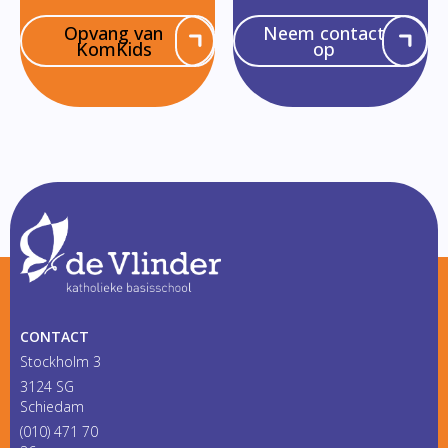
Opvang van
Neem contact
KomKids
op
CONTACT
Stockholm 3
3124 SG
Schiedam
(010) 471 70