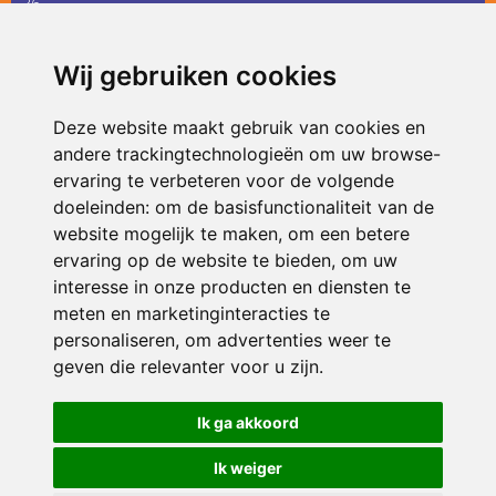
36
infodevlinder@siko.nl
Wij gebruiken cookies
ONDERDEEL VAN
Deze website maakt gebruik van cookies en
andere trackingtechnologieën om uw browse-
ervaring te verbeteren voor de volgende
doeleinden:
om de basisfunctionaliteit van de
website mogelijk te maken
,
om een betere
ervaring op de website te bieden
,
om uw
interesse in onze producten en diensten te
© 2026 De Vlinder | Alle rechten voorbehouden
meten en marketinginteracties te
personaliseren
,
om advertenties weer te
Privacy policy
|
Disclaimer
|
Klachtenregeling
|
RSIN en Anbi
|
Cookie
voorkeuren
geven die relevanter voor u zijn
.
Crealisatie
The MindOffice
Ik ga akkoord
Ik weiger