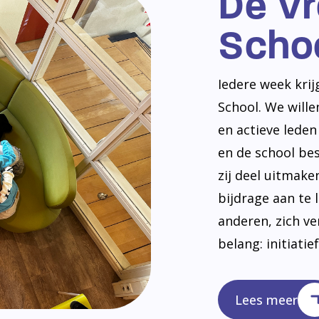
De V
Scho
Iedere week kri
School. We will
en actieve lede
en de school be
zij deel uitmak
bijdrage aan te 
anderen, zich v
belang: initiatie
Lees meer