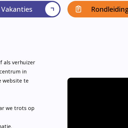
Vakanties
Rondleidin
f als verhuizer
dcentrum in
e website te
ar we trots op
matie.