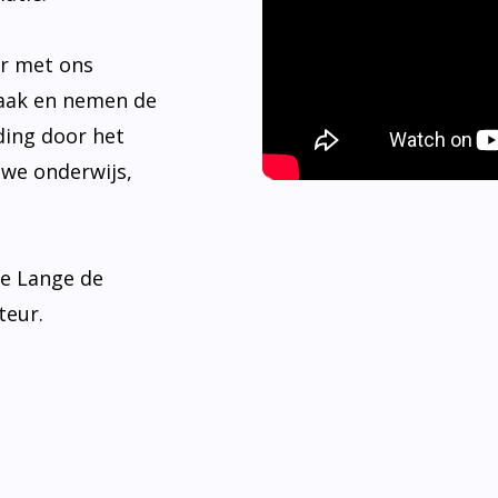
er met ons
aak en nemen de
ding door het
 we onderwijs,
de Lange de
teur.