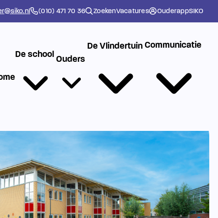
er@siko.nl
(010) 471 70 36
Zoeken
Vacatures
Ouderapp
SIKO
Communicatie
De Vlindertuin
De school
Ouders
ome