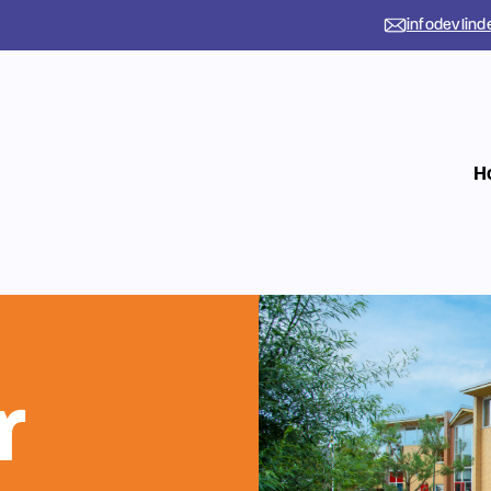
infodevlind
H
r