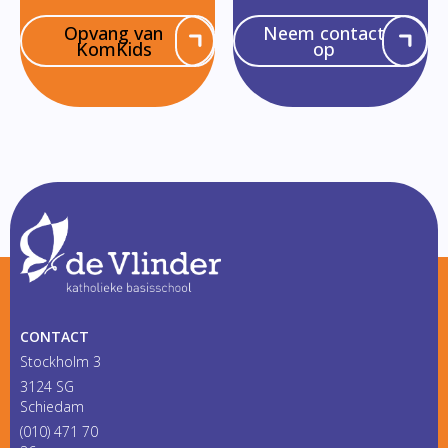
Opvang van
Neem contact
KomKids
op
CONTACT
Stockholm 3
3124 SG
Schiedam
(010) 471 70