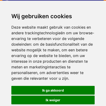
36
infodevlinder@siko.nl
Wij gebruiken cookies
ONDERDEEL VAN
Deze website maakt gebruik van cookies en
andere trackingtechnologieën om uw browse-
ervaring te verbeteren voor de volgende
doeleinden:
om de basisfunctionaliteit van de
website mogelijk te maken
,
om een betere
ervaring op de website te bieden
,
om uw
interesse in onze producten en diensten te
© 2026 De Vlinder | Alle rechten voorbehouden
meten en marketinginteracties te
personaliseren
,
om advertenties weer te
Privacy policy
|
Disclaimer
|
Klachtenregeling
|
RSIN en Anbi
|
Cookie
voorkeuren
geven die relevanter voor u zijn
.
Crealisatie
The MindOffice
Ik ga akkoord
Ik weiger