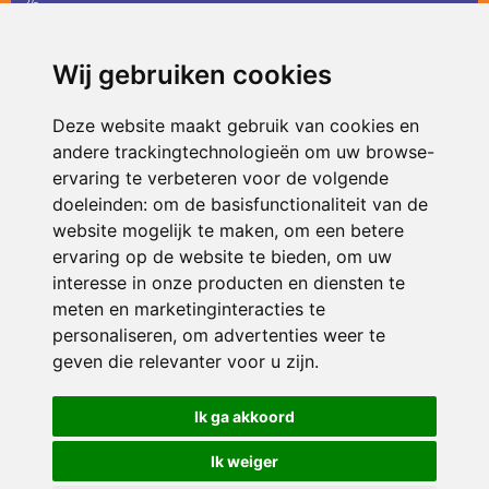
36
infodevlinder@siko.nl
Wij gebruiken cookies
ONDERDEEL VAN
Deze website maakt gebruik van cookies en
andere trackingtechnologieën om uw browse-
ervaring te verbeteren voor de volgende
doeleinden:
om de basisfunctionaliteit van de
website mogelijk te maken
,
om een betere
ervaring op de website te bieden
,
om uw
interesse in onze producten en diensten te
© 2026 De Vlinder | Alle rechten voorbehouden
meten en marketinginteracties te
personaliseren
,
om advertenties weer te
Privacy policy
|
Disclaimer
|
Klachtenregeling
|
RSIN en Anbi
|
Cookie
voorkeuren
geven die relevanter voor u zijn
.
Crealisatie
The MindOffice
Ik ga akkoord
Ik weiger