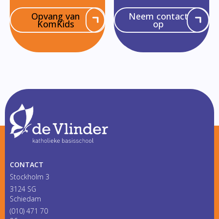
Opvang van
Neem contact
KomKids
op
CONTACT
Stockholm 3
3124 SG
Schiedam
(010) 471 70