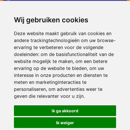
36
infodevlinder@siko.nl
Wij gebruiken cookies
ONDERDEEL VAN
Deze website maakt gebruik van cookies en
andere trackingtechnologieën om uw browse-
ervaring te verbeteren voor de volgende
doeleinden:
om de basisfunctionaliteit van de
website mogelijk te maken
,
om een betere
ervaring op de website te bieden
,
om uw
interesse in onze producten en diensten te
© 2026 De Vlinder | Alle rechten voorbehouden
meten en marketinginteracties te
personaliseren
,
om advertenties weer te
Privacy policy
|
Disclaimer
|
Klachtenregeling
|
RSIN en Anbi
|
Cookie
voorkeuren
geven die relevanter voor u zijn
.
Crealisatie
The MindOffice
Ik ga akkoord
Ik weiger