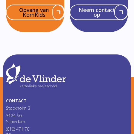
Opvang van
Neem contact
KomKids
op
CONTACT
Stockholm 3
3124 SG
Schiedam
(010) 471 70