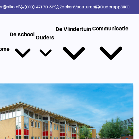
er@siko.nl
(010) 471 70 36
Zoeken
Vacatures
Ouderapp
SIKO
Communicatie
De Vlindertuin
De school
Ouders
ome