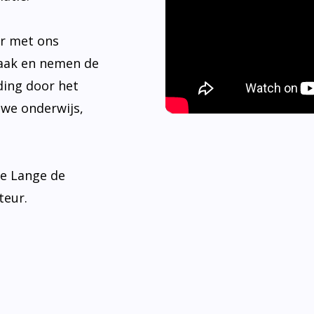
er met ons
aak en nemen de
ding door het
 we onderwijs,
de Lange de
teur.