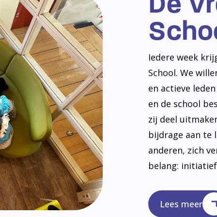
De V
Scho
Iedere week kri
School. We will
en actieve lede
en de school be
zij deel uitmak
bijdrage aan te 
anderen, zich v
belang: initiatie
Lees meer