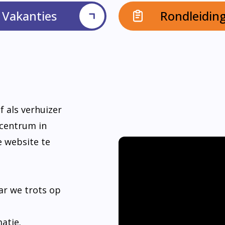
Vakanties
Rondleidin
f als verhuizer
dcentrum in
e website te
ar we trots op
matie.