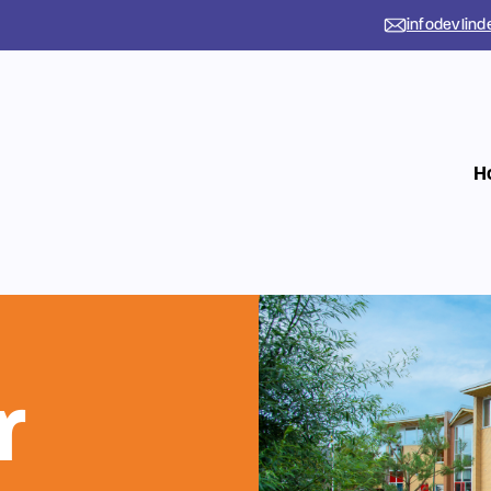
infodevlind
H
r