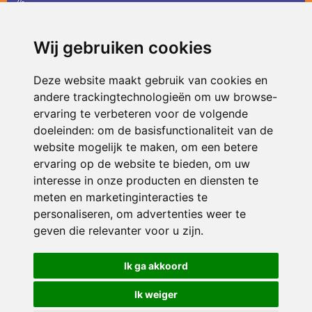
36
infodevlinder@siko.nl
Wij gebruiken cookies
ONDERDEEL VAN
Deze website maakt gebruik van cookies en
andere trackingtechnologieën om uw browse-
ervaring te verbeteren voor de volgende
doeleinden:
om de basisfunctionaliteit van de
website mogelijk te maken
,
om een betere
ervaring op de website te bieden
,
om uw
interesse in onze producten en diensten te
© 2026 De Vlinder | Alle rechten voorbehouden
meten en marketinginteracties te
personaliseren
,
om advertenties weer te
Privacy policy
|
Disclaimer
|
Klachtenregeling
|
RSIN en Anbi
|
Cookie
voorkeuren
geven die relevanter voor u zijn
.
Crealisatie
The MindOffice
Ik ga akkoord
Ik weiger