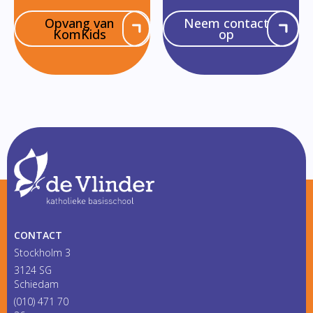
Opvang van
Neem contact
KomKids
op
CONTACT
Stockholm 3
3124 SG
Schiedam
(010) 471 70