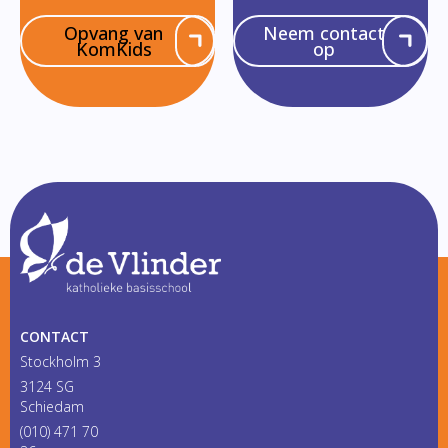
Opvang van
Neem contact
KomKids
op
CONTACT
Stockholm 3
3124 SG
Schiedam
(010) 471 70