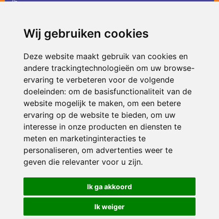
36
infodevlinder@siko.nl
Wij gebruiken cookies
ONDERDEEL VAN
Deze website maakt gebruik van cookies en
andere trackingtechnologieën om uw browse-
ervaring te verbeteren voor de volgende
doeleinden:
om de basisfunctionaliteit van de
website mogelijk te maken
,
om een betere
ervaring op de website te bieden
,
om uw
interesse in onze producten en diensten te
© 2026 De Vlinder | Alle rechten voorbehouden
meten en marketinginteracties te
personaliseren
,
om advertenties weer te
Privacy policy
|
Disclaimer
|
Klachtenregeling
|
RSIN en Anbi
|
Cookie
voorkeuren
geven die relevanter voor u zijn
.
Crealisatie
The MindOffice
Ik ga akkoord
Ik weiger