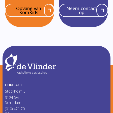
Opvang van
Neem contact
KomKids
op
CONTACT
Stockholm 3
3124 SG
Schiedam
(010) 471 70