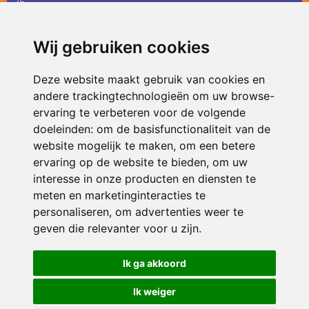
36
infodevlinder@siko.nl
Wij gebruiken cookies
ONDERDEEL VAN
Deze website maakt gebruik van cookies en
andere trackingtechnologieën om uw browse-
ervaring te verbeteren voor de volgende
doeleinden:
om de basisfunctionaliteit van de
website mogelijk te maken
,
om een betere
ervaring op de website te bieden
,
om uw
interesse in onze producten en diensten te
© 2026 De Vlinder | Alle rechten voorbehouden
meten en marketinginteracties te
personaliseren
,
om advertenties weer te
Privacy policy
|
Disclaimer
|
Klachtenregeling
|
RSIN en Anbi
|
Cookie
voorkeuren
geven die relevanter voor u zijn
.
Crealisatie
The MindOffice
Ik ga akkoord
Ik weiger